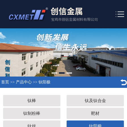
首页
>>
产品中心
>>
钛阳极
钛棒
钛及钛合金
钛制粉棒
靶材
钛丝
钛阳极