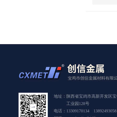
地址：陕西省宝鸡市高新开发区宝
工业园128号
电话：13309170134 13892493058